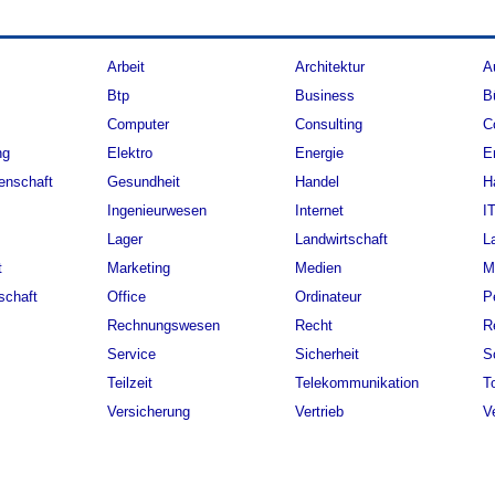
Arbeit
Architektur
A
Btp
Business
B
Computer
Consulting
C
ng
Elektro
Energie
E
enschaft
Gesundheit
Handel
H
Ingenieurwesen
Internet
I
Lager
Landwirtschaft
L
t
Marketing
Medien
M
schaft
Office
Ordinateur
P
Rechnungswesen
Recht
R
Service
Sicherheit
S
Teilzeit
Telekommunikation
T
Versicherung
Vertrieb
V