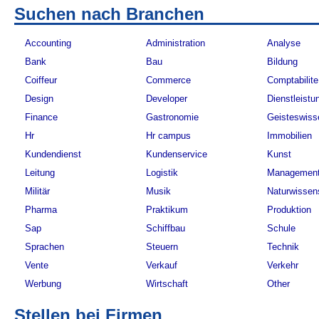
Suchen nach Branchen
Accounting
Administration
Analyse
Bank
Bau
Bildung
Coiffeur
Commerce
Comptabilite
Design
Developer
Dienstleistu
Finance
Gastronomie
Geisteswiss
Hr
Hr campus
Immobilien
Kundendienst
Kundenservice
Kunst
Leitung
Logistik
Managemen
Militär
Musik
Naturwissen
Pharma
Praktikum
Produktion
Sap
Schiffbau
Schule
Sprachen
Steuern
Technik
Vente
Verkauf
Verkehr
Werbung
Wirtschaft
Other
Stellen bei Firmen