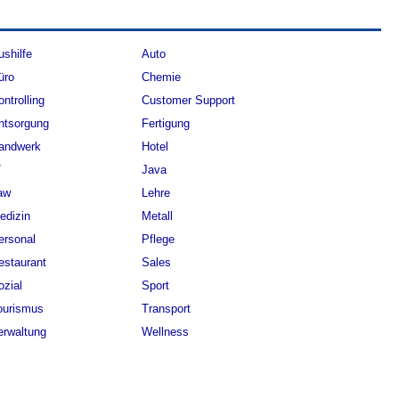
ushilfe
Auto
üro
Chemie
ontrolling
Customer Support
ntsorgung
Fertigung
andwerk
Hotel
T
Java
aw
Lehre
edizin
Metall
ersonal
Pflege
estaurant
Sales
ozial
Sport
ourismus
Transport
erwaltung
Wellness