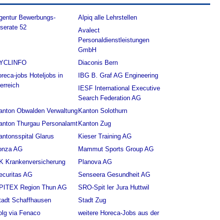
gentur Bewerbungs-
Alpiq alle Lehrstellen
nserate 52
Avalect
Personaldienstleistungen
GmbH
YCLINFO
Diaconis Bern
oreca-jobs Hoteljobs in
IBG B. Graf AG Engineering
terreich
IESF International Executive
Search Federation AG
anton Obwalden Verwaltung
Kanton Solothurn
anton Thurgau Personalamt
Kanton Zug
antonsspital Glarus
Kieser Training AG
onza AG
Mammut Sports Group AG
K Krankenversicherung
Planova AG
ecuritas AG
Senseera Gesundheit AG
PITEX Region Thun AG
SRO-Spit ler Jura Huttwil
tadt Schaffhausen
Stadt Zug
olg via Fenaco
weitere Horeca-Jobs aus der