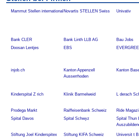
Mammut Stellen international
Novartis STELLEN Swiss
Univativ
Bank CLER
Bank Linth LLB AG
Bau Jobs
Doosan Lentjes
EBS
EVERGRE
injob.ch
Kanton Appenzell
Kanton Base
Ausserrhoden
Kinderspital Z rich
Klinik Barmelweid
L derach Sc
Prodega Markt
Raiffeisenbank Schweiz
Ride Magazi
Spital Davos
Spital Schwyz
Spital Thun 
Auszubilden
Stiftung Joel Kinderspitex
Stiftung KIFA Schweiz
Universit t