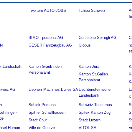
. weitere AUTO-JOBS
Tchibo Schweiz
A
I
BIMO - personal AG
Confiserie Spr ngli AG
C
EN
GESER Fahrzeugbau AG
Globus
h
s
l Landschaft
Kanton Graub nden
Kanton Jura
K
Personalamt
Kanton St.Gallen
K
Personalamt
K
hweiz AG
Liebherr Machines Bulles SA
Liechtensteinische
L
Landesbank
K
n
Schick Personal
Schweiz Tourismus
S
Lehrlinge -
Spit ler Schaffhausen
Spitex Kanton Zug
S
de
Stadt Chur
Stadt Luzern
S
 Basel Human
Ville de Gen ve
VITOL SA
V