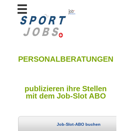
Stellen
finden
Stellen
inserieren
Personalberatungen
PERSONALBERATUNGEN
Personalberatungen
Tipp's
WERBUNG
publizieren ihre Stellen
publizieren
mit dem Job-Slot ABO
JOB-
App's
Job-Slot-ABO buchen
Lehrstellen