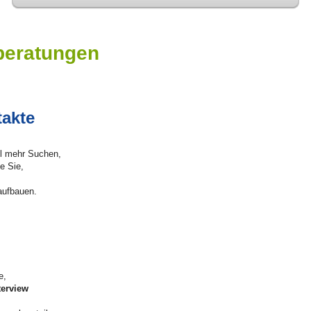
beratungen
akte
el mehr Suchen,
e Sie,
aufbauen.
e,
terview