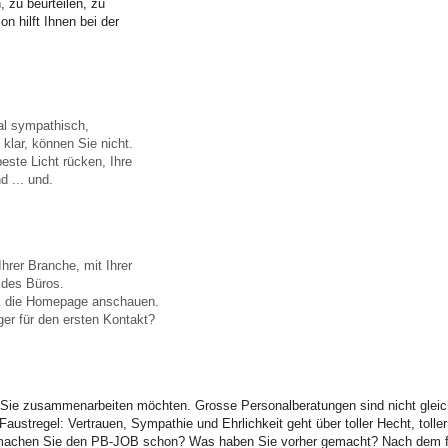
, zu beurteilen, zu
n hilft Ihnen bei der
tal sympathisch,
klar, können Sie nicht.
este Licht rücken, Ihre
d ... und.
Ihrer Branche, mit Ihrer
 des Büros.
ck die Homepage anschauen.
ger für den ersten Kontakt?
ie zusammenarbeiten möchten. Grosse Personalberatungen sind nicht gleich g
stregel: Vertrauen, Sympathie und Ehrlichkeit geht über toller Hecht, toller 
 machen Sie den PB-JOB schon? Was haben Sie vorher gemacht? Nach dem fac