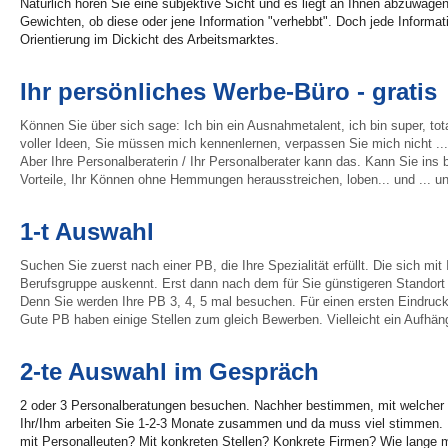
Natürlich hören Sie eine subjektive Sicht und es liegt an Ihnen abzuwägen
Gewichten, ob diese oder jene Information "verhebbt". Doch jede Informatio
Orientierung im Dickicht des Arbeitsmarktes.
Ihr persönliches Werbe-Büro - gratis
Können Sie über sich sage: Ich bin ein Ausnahmetalent, ich bin super, to
voller Ideen, Sie müssen mich kennenlernen, verpassen Sie mich nicht ... 
Aber Ihre Personalberaterin / Ihr Personalberater kann das. Kann Sie ins b
Vorteile, Ihr Können ohne Hemmungen herausstreichen, loben... und ... un
1-t Auswahl
Suchen Sie zuerst nach einer PB, die Ihre Spezialität erfüllt. Die sich mit 
Berufsgruppe auskennt. Erst dann nach dem für Sie günstigeren Standort
Denn Sie werden Ihre PB 3, 4, 5 mal besuchen. Für einen ersten Eindru
Gute PB haben einige Stellen zum gleich Bewerben. Vielleicht ein Aufhän
2-te Auswahl im Gespräch
2 oder 3 Personalberatungen besuchen. Nachher bestimmen, mit welcher S
Ihr/Ihm arbeiten Sie 1-2-3 Monate zusammen und da muss viel stimmen. Fau
mit Personalleuten? Mit konkreten Stellen? Konkrete Firmen? Wie lange