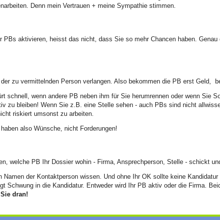
menarbeiten. Denn mein Vertrauen + meine Sympathie stimmen.
r PBs aktivieren, heisst das nicht, dass Sie so mehr Chancen haben. Genau 
n der zu vermittelnden Person verlangen. Also bekommen die PB erst Geld, bei
rt schnell, wenn andere PB neben ihm für Sie herumrennen oder wenn Sie So
tiv zu bleiben! Wenn Sie z.B. eine Stelle sehen - auch PBs sind nicht allwiss
cht riskiert umsonst zu arbeiten.
e haben also Wünsche, nicht Forderungen!
, welche PB Ihr Dossier wohin - Firma, Ansprechperson, Stelle - schickt und
n Namen der Kontaktperson wissen. Und ohne Ihr OK sollte keine Kandidatur 
ingt Schwung in die Kandidatur. Entweder wird Ihr PB aktiv oder die Firma. Bei
 Sie dran!