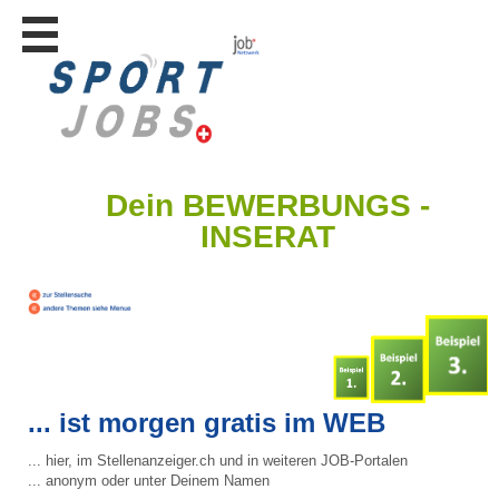
Stellen
finden
Stellen
inserieren
Personalberatungen
Dein BEWERBUNGS -
Personalberatungen
Tipp's
INSERAT
WERBUNG
publizieren
JOB-
App's
Lehrstellen
finden
... ist morgen gratis im WEB
Lehrstellen
gratis
inserieren
... hier, im Stellenanzeiger.ch und in weiteren JOB-Portalen
... anonym oder unter Deinem Namen