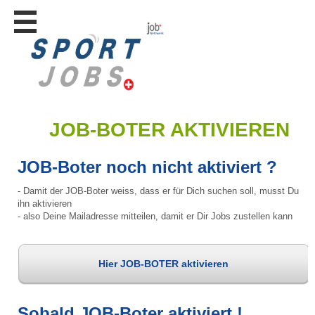
Stellen
finden
Stellen
inserieren
Personalberatungen
JOB-BOTER AKTIVIEREN
Personalberatungen
Tipp's
JOB-Boter noch nicht aktiviert ?
WERBUNG
publizieren
- Damit der JOB-Boter weiss, dass er für Dich suchen soll, musst Du
JOB-
ihn aktivieren
App's
- also Deine Mailadresse mitteilen, damit er Dir Jobs zustellen kann
Lehrstellen
finden
Hier JOB-BOTER aktivieren
Lehrstellen
gratis
inserieren
Sobald JOB-Boter aktiviert !