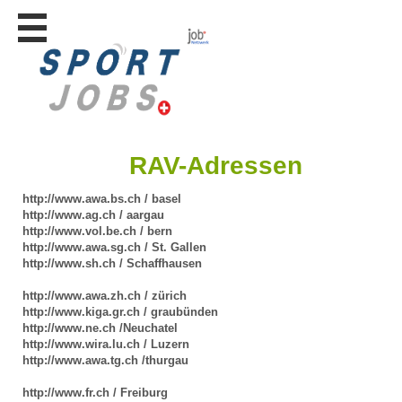
Stellen
finden
Stellen
inserieren
Personalberatungen
RAV-Adressen
Personalberatungen
Tipp's
http://www.awa.bs.ch / basel
WERBUNG
http://www.ag.ch / aargau
publizieren
http://www.vol.be.ch / bern
http://www.awa.sg.ch / St. Gallen
JOB-
http://www.sh.ch / Schaffhausen
App's
http://www.awa.zh.ch / zürich
Lehrstellen
http://www.kiga.gr.ch / graubünden
finden
http://www.ne.ch /Neuchatel
http://www.wira.lu.ch / Luzern
Lehrstellen
gratis
http://www.awa.tg.ch /thurgau
inserieren
http://www.fr.ch / Freiburg