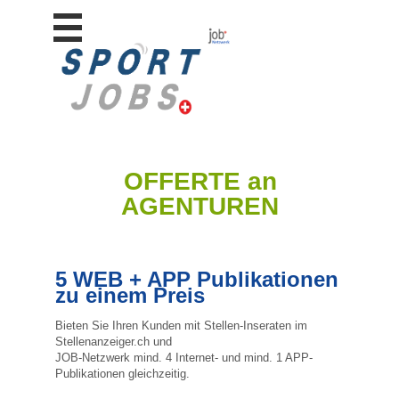
Stellen
finden
Stellen
inserieren
Personalberatungen
Personalberatungen
OFFERTE an
Tipp's
AGENTUREN
WERBUNG
publizieren
JOB-
App's
5 WEB + APP Publikationen
zu einem Preis
Lehrstellen
finden
Bieten Sie Ihren Kunden mit Stellen-Inseraten im
Stellenanzeiger.ch und
Lehrstellen
gratis
JOB-Netzwerk mind. 4 Internet- und mind. 1 APP-
inserieren
Publikationen gleichzeitig.