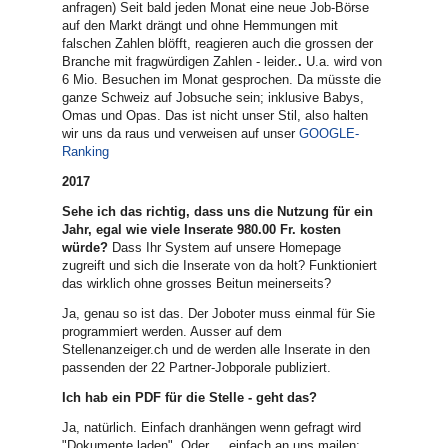
anfragen) Seit bald jeden Monat eine neue Job-Börse
auf den Markt drängt und ohne Hemmungen mit
falschen Zahlen blöfft, reagieren auch die grossen der
Branche mit fragwürdigen Zahlen - leider.
.
U.a. wird von
6 Mio. Besuchen im Monat gesprochen. Da müsste die
ganze Schweiz auf Jobsuche sein; inklusive Babys,
Omas und Opas. Das ist nicht unser Stil, also halten
wir uns da raus und verweisen auf unser
GOOGLE-
Ranking
2017
Sehe ich das richtig, dass uns die Nutzung für ein
Jahr, egal wie viele Inserate 980.00 Fr. kosten
würde?
Dass Ihr System auf unsere Homepage
zugreift und sich die Inserate von da holt? Funktioniert
das wirklich ohne grosses Beitun meinerseits?
Ja, genau so ist das. Der Joboter muss einmal für Sie
programmiert werden. Ausser auf dem
Stellenanzeiger.ch und de werden alle Inserate in den
passenden der 22 Partner-Jobporale publiziert.
Ich hab ein PDF für die Stelle - geht das?
Ja, natürlich. Einfach dranhängen wenn gefragt wird
"Dokumente laden". Oder ... einfach an uns mailen: