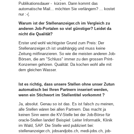
Publikationsdauer - kürzen. Dann kommt das
automatische Mail... möchten Sie verlängern? ... kostet
nur :-(.
Warum ist der Stellenanzeiger.ch im Vergleich zu
anderen Job-Portalen so viel günstiger? Leidet da
nicht die Qualität?
Erster und wohl wichtigster Grund zum Preis: Der
Stellenanzeiger.ch ist unabhängig und muss keine
Zeitung mitfinanzieren. So wie die meisten anderen Job-
Börsen, die am "Schluss" immer zu den grossen Print-
Konzernen gehören. Qualität: Da kochen wohl alle mit
dem gleichen Wasser.
Ist es richtig, dass unsere Stellen ohne unser Zutun
automatisch bei Ihren Partnern inseriert werden,
wenn ein Stichwort im Stellentitel vorkommt ?
Ja, absolut. Genau so ist das. Es ist falsch zu meinen,
alle Stellen wären bei allen Partnern. Das macht ja
keinen Sinn wenn die KV-Stelle bei der Job-Börse für
oracle-Stellen landet! Beispiel: Leiter Informatik, Klinik
im Wald, SAP. Die Stelle wird publiziert bei:
stellenanzeiger.ch, jobsandjobs.ch, medi-jobs.ch, job-