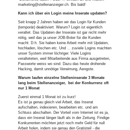
marketing@stellenanzeiger.ch
. Bis bald!
Kann ich über ein Login meine Inserate updaten?
Seit knapp 2 Jahren haben wir das Login für Kunden
(temporär) deaktiviert. Warum? Login ist eigentlich
veraltet. Das Updaten der Inserate ist gar nicht mehr
nötig, weil das ja unser JOB-Boter für die Kunden
macht. D.h. Sie haben keine Arbeit mehr mit Updaten,
hochladen, löschen etc. Und ... zuviele Logins machten
unser System immer löchriger. Viele Logins
veralteteten, weil Mitarbeitende aus Firma ausgetreten,
Passworte weiss wo sind. Dazu das heute drohende
Hacking, damit unnötige Verwirrung, Aengste.
Warum laufen einzelne Stelleninserate 3 Monate
lang beim Stellenanzeiger, bei der Konkurrenz oft
nur 1 Monat
Zuerst einmal 1 Monat ist zu kurz!
Es ist ja genau gleich viel Arbeit, das Inserat
aufschalten, indexieren, bearbeiten etc. und am
Schluss abschalten. Der Vorteil vom Internet ist es ja,
dass ein Inserat länger läuft als in der Zeitung. Findige
Konkurrenten möchten jetzt noch mehr Geld für null
Arbeit holen, indem sie genau den Gratisteil - die