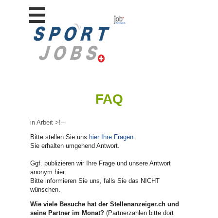
Stellen
finden
Stellen
inserieren
Personalberatungen
Personalberatungen
FAQ
Tipp's
WERBUNG
publizieren
in Arbeit >!--
Bitte stellen Sie uns
hier Ihre Fragen.
JOB-
App's
Sie erhalten umgehend Antwort.
Lehrstellen
Ggf. publizieren wir Ihre Frage und unsere Antwort
finden
anonym hier.
Bitte informieren Sie uns, falls Sie das NICHT
Lehrstellen
wünschen.
gratis
inserieren
Wie viele Besuche hat der Stellenanzeiger.ch und
seine Partner im Monat?
(Partnerzahlen bitte dort