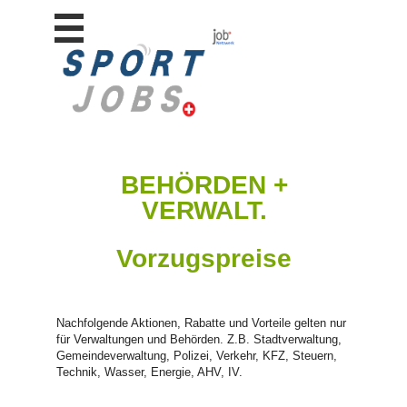
Stellen
finden
Stellen
inserieren
Personalberatungen
Personalberatungen
BEHÖRDEN +
Tipp's
VERWALT.
WERBUNG
publizieren
Vorzugspreise
JOB-
App's
Lehrstellen
finden
Nachfolgende Aktionen, Rabatte und Vorteile gelten nur
für Verwaltungen und Behörden. Z.B. Stadtverwaltung,
Lehrstellen
Gemeindeverwaltung, Polizei, Verkehr, KFZ, Steuern,
gratis
Technik, Wasser, Energie, AHV, IV.
inserieren