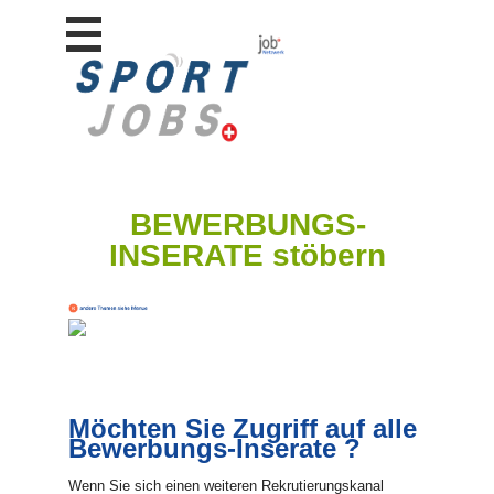
Stellen
finden
Stellen
inserieren
Personalberatungen
Personalberatungen
BEWERBUNGS-
Tipp's
INSERATE stöbern
WERBUNG
publizieren
JOB-
App's
Lehrstellen
finden
Möchten Sie Zugriff auf alle
Lehrstellen
gratis
Bewerbungs-Inserate ?
inserieren
Wenn Sie sich einen weiteren Rekrutierungskanal