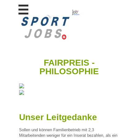
Stellen
finden
Stellen
inserieren
Personalberatungen
Personalberatungen
FAIRPREIS -
Tipp's
PHILOSOPHIE
WERBUNG
publizieren
JOB-
App's
Lehrstellen
finden
Unser Leitgedanke
Lehrstellen
gratis
inserieren
Sollen und können Familienbetrieb mit 2,3
Mitarbeitenden weniger für ein Inserat bezahlen, als ein