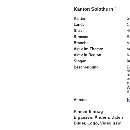
Kanton Solothurn `
Kanton:
S
Land:
C
Sitz:
4
Strasse:
B
Branche:
V
Aktiv im Thema:
V
Aktiv in Region:
K
Slogan:
I
Beschreibung
D
o
a
e
D
W
B
Anreise:
K
Firmen-Eintrag
Ergänzen, Ändern, Daten
Bilder, Logo, Video usw.