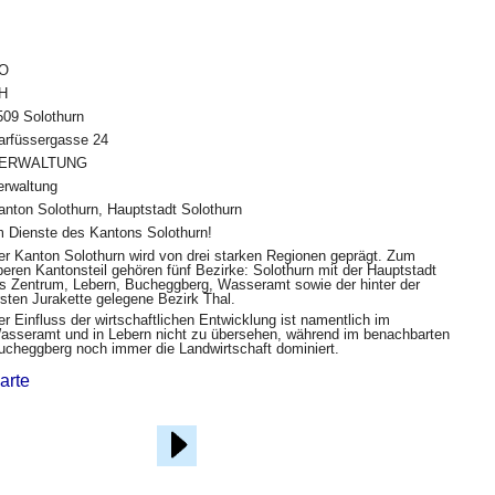
O
H
509 Solothurn
arfüssergasse 24
ERWALTUNG
erwaltung
anton Solothurn, Hauptstadt Solothurn
m Dienste des Kantons Solothurn!
er Kanton Solothurn wird von drei starken Regionen geprägt. Zum
beren Kantonsteil gehören fünf Bezirke: Solothurn mit der Hauptstadt
ls Zentrum, Lebern, Bucheggberg, Wasseramt sowie der hinter der
rsten Jurakette gelegene Bezirk Thal.
er Einfluss der wirtschaftlichen Entwicklung ist namentlich im
asseramt und in Lebern nicht zu übersehen, während im benachbarten
ucheggberg noch immer die Landwirtschaft dominiert.
arte