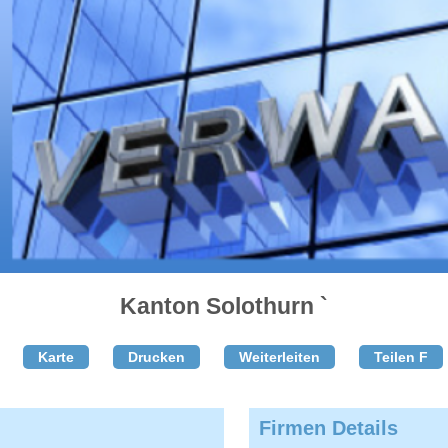
Kanton Solothurn `
Karte
Drucken
Weiterleiten
Teilen F
Firmen Details