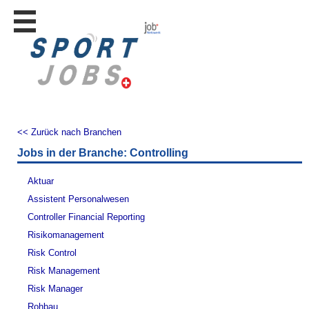
Stellen
finden
Stellen
inserieren
Personalberatungen
Personalberatungen
<< Zurück nach Branchen
Tipp's
Jobs in der Branche: Controlling
WERBUNG
publizieren
Aktuar
JOB-
Assistent Personalwesen
App's
Controller Financial Reporting
Lehrstellen
Risikomanagement
finden
Risk Control
Lehrstellen
Risk Management
gratis
inserieren
Risk Manager
Rohbau