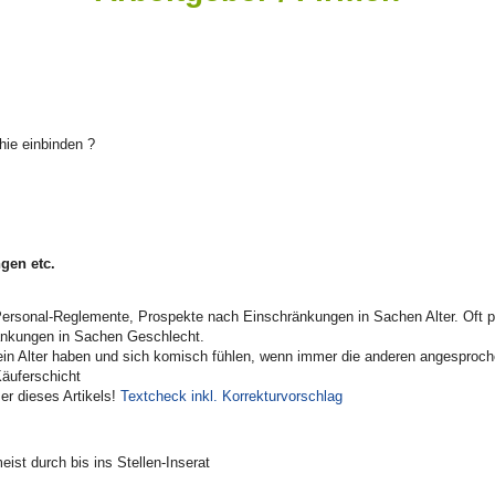
ie einbinden ?
gen etc.
Personal-Reglemente, Prospekte nach Einschränkungen in Sachen Alter. Oft 
änkungen in Sachen Geschlecht.
dein Alter haben und sich komisch fühlen, wenn immer die anderen angesproche
Käuferschicht
r dieses Artikels!
Textcheck inkl. Korrekturvorschlag
ist durch bis ins Stellen-Inserat