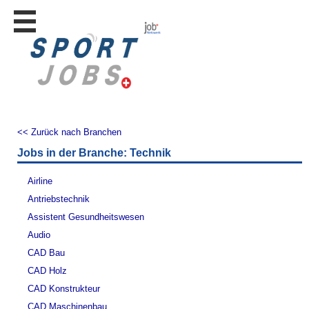
Stellen
finden
Stellen
inserieren
Personalberatungen
Personalberatungen
<< Zurück nach Branchen
Tipp's
Jobs in der Branche: Technik
WERBUNG
publizieren
Airline
JOB-
Antriebstechnik
App's
Assistent Gesundheitswesen
Lehrstellen
Audio
finden
CAD Bau
Lehrstellen
CAD Holz
gratis
inserieren
CAD Konstrukteur
CAD Maschinenbau