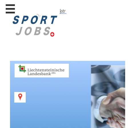
Stellen
finden
Stellen
inserieren
Personalberatungen
Personalberatungen
Tipp's
WERBUNG
publizieren
JOB-
App's
Lehrstellen
finden
Lehrstellen
gratis
inserieren