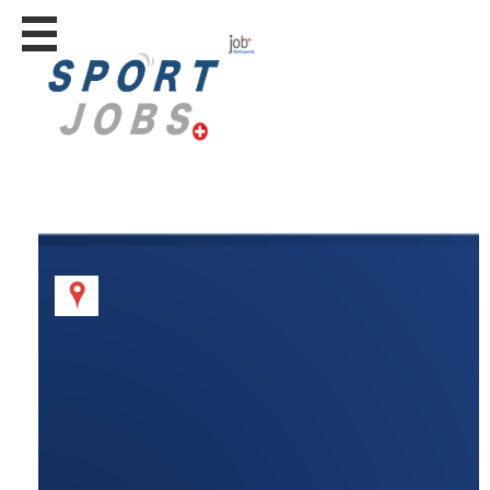
Stellen
finden
Stellen
inserieren
Personalberatungen
Personalberatungen
Tipp's
WERBUNG
publizieren
JOB-
App's
Lehrstellen
finden
Lehrstellen
gratis
inserieren