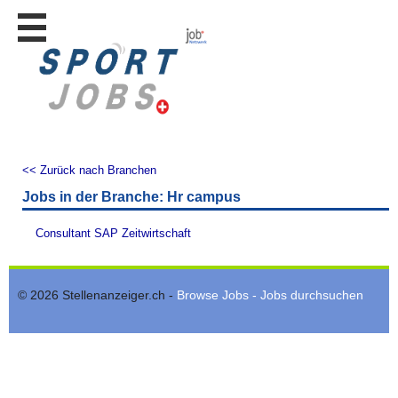
Stellen
finden
Stellen
inserieren
Personalberatungen
Personalberatungen
<< Zurück nach Branchen
Tipp's
Jobs in der Branche: Hr campus
WERBUNG
publizieren
Consultant SAP Zeitwirtschaft
JOB-
App's
© 2026 Stellenanzeiger.ch -
Browse Jobs - Jobs durchsuchen
Lehrstellen
finden
Lehrstellen
gratis
inserieren