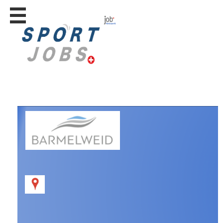
Stellen
finden
Stellen
inserieren
Personalberatungen
Personalberatungen
Tipp's
WERBUNG
publizieren
JOB-
App's
Lehrstellen
finden
Lehrstellen
gratis
inserieren