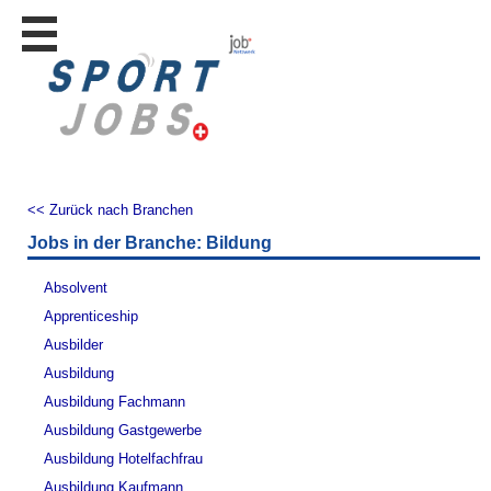
Stellen
finden
Stellen
inserieren
Personalberatungen
Personalberatungen
<< Zurück nach Branchen
Tipp's
Jobs in der Branche: Bildung
WERBUNG
publizieren
Absolvent
JOB-
Apprenticeship
App's
Ausbilder
Lehrstellen
Ausbildung
finden
Ausbildung Fachmann
Lehrstellen
Ausbildung Gastgewerbe
gratis
inserieren
Ausbildung Hotelfachfrau
Ausbildung Kaufmann