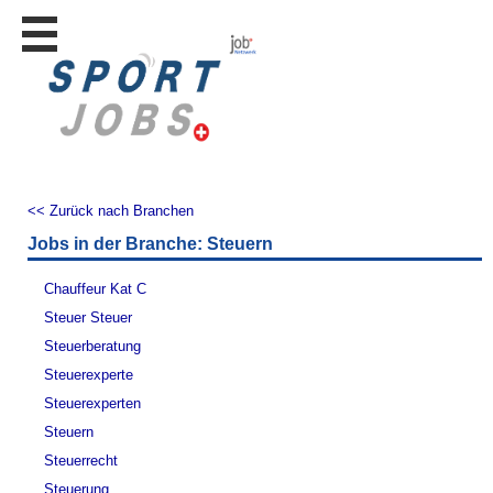
Stellen
finden
Stellen
inserieren
Personalberatungen
Personalberatungen
<< Zurück nach Branchen
Tipp's
Jobs in der Branche: Steuern
WERBUNG
publizieren
Chauffeur Kat C
JOB-
Steuer Steuer
App's
Steuerberatung
Lehrstellen
Steuerexperte
finden
Steuerexperten
Lehrstellen
Steuern
gratis
inserieren
Steuerrecht
Steuerung