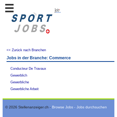
Stellen
finden
Stellen
inserieren
Personalberatungen
Personalberatungen
<< Zurück nach Branchen
Tipp's
Jobs in der Branche: Commerce
WERBUNG
publizieren
Conducteur De Travaux
JOB-
Gewerblich
App's
Gewerbliche
Lehrstellen
Gewerbliche Arbeit
finden
Lehrstellen
gratis
© 2026 Stellenanzeiger.ch -
Browse Jobs - Jobs durchsuchen
inserieren