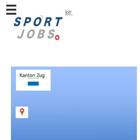
Stellen
finden
Stellen
inserieren
Personalberatungen
Personalberatungen
Tipp's
WERBUNG
publizieren
JOB-
App's
Lehrstellen
finden
Lehrstellen
gratis
inserieren