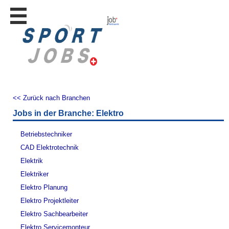
Stellen
finden
Stellen
inserieren
Personalberatungen
Personalberatungen
<< Zurück nach Branchen
Tipp's
Jobs in der Branche: Elektro
WERBUNG
publizieren
Betriebstechniker
JOB-
CAD Elektrotechnik
App's
Elektrik
Lehrstellen
Elektriker
finden
Elektro Planung
Lehrstellen
Elektro Projektleiter
gratis
inserieren
Elektro Sachbearbeiter
Elektro Servicemonteur