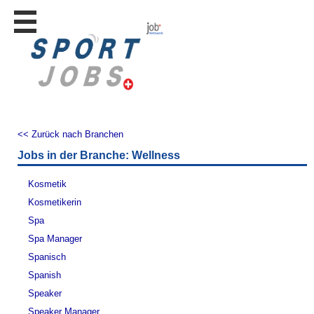
Stellen
finden
Stellen
inserieren
Personalberatungen
Personalberatungen
<< Zurück nach Branchen
Tipp's
Jobs in der Branche: Wellness
WERBUNG
publizieren
Kosmetik
JOB-
Kosmetikerin
App's
Spa
Lehrstellen
Spa Manager
finden
Spanisch
Lehrstellen
Spanish
gratis
inserieren
Speaker
Speaker Manager