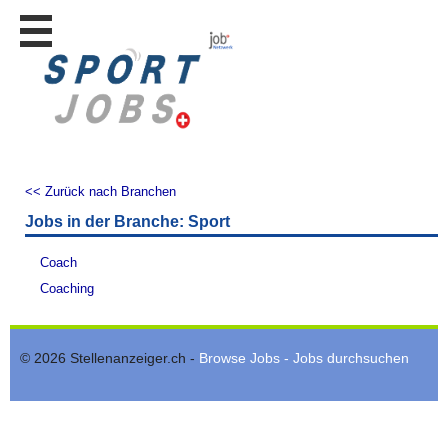
Stellen
finden
Stellen
inserieren
Personalberatungen
Personalberatungen
<< Zurück nach Branchen
Tipp's
Jobs in der Branche: Sport
WERBUNG
publizieren
Coach
JOB-
Coaching
App's
Lehrstellen
finden
© 2026 Stellenanzeiger.ch -
Browse Jobs - Jobs durchsuchen
Lehrstellen
gratis
inserieren