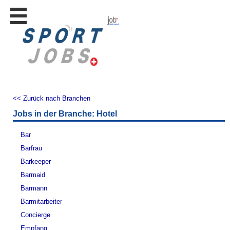
Stellen
finden
Stellen
inserieren
Personalberatungen
Personalberatungen
<< Zurück nach Branchen
Tipp's
Jobs in der Branche: Hotel
WERBUNG
publizieren
Bar
JOB-
Barfrau
App's
Barkeeper
Lehrstellen
Barmaid
finden
Barmann
Lehrstellen
Barmitarbeiter
gratis
inserieren
Concierge
Empfang