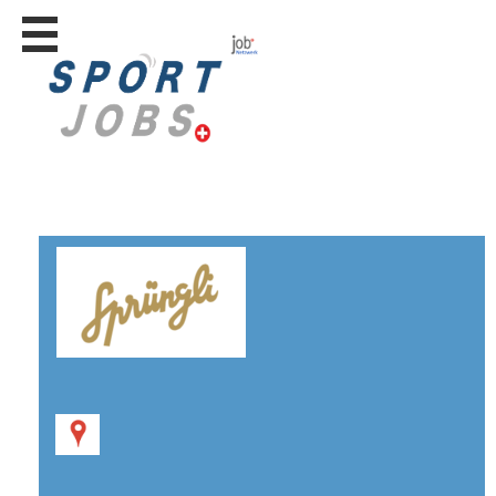
Stellen
finden
Stellen
inserieren
Personalberatungen
Personalberatungen
Tipp's
WERBUNG
publizieren
JOB-
App's
Lehrstellen
finden
Lehrstellen
gratis
inserieren