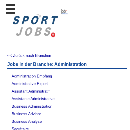
Stellen
finden
Stellen
inserieren
Personalberatungen
Personalberatungen
<< Zurück nach Branchen
Tipp's
Jobs in der Branche: Administration
WERBUNG
publizieren
Administration Empfang
JOB-
Administrative Expert
App's
Assistant Administratif
Lehrstellen
Assistante Administrative
finden
Business Administration
Lehrstellen
Business Advisor
gratis
inserieren
Business Analyse
Secrétaire