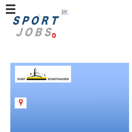
Stellen
finden
Stellen
inserieren
Personalberatungen
Personalberatungen
Tipp's
WERBUNG
publizieren
JOB-
App's
Lehrstellen
finden
Lehrstellen
gratis
inserieren