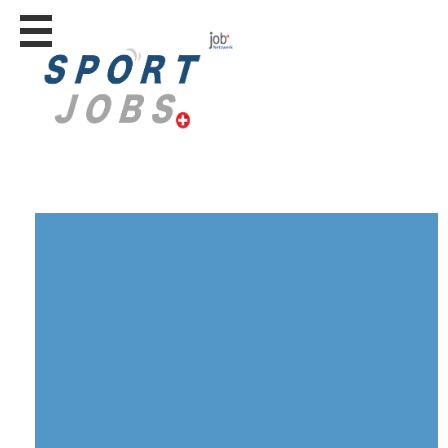
Stellen
finden
Stellen
inserieren
Personalberatungen
Personalberatungen
Tipp's
WERBUNG
publizieren
JOB-
App's
Lehrstellen
finden
Lehrstellen
gratis
inserieren