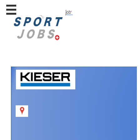
Stellen
finden
Stellen
inserieren
Personalberatungen
Personalberatungen
Tipp's
WERBUNG
publizieren
JOB-
App's
Lehrstellen
finden
Lehrstellen
gratis
inserieren