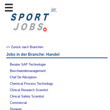
Stellen
finden
Stellen
inserieren
Personalberatungen
Personalberatungen
<< Zurück nach Branchen
Tipp's
Jobs in der Branche: Handel
WERBUNG
publizieren
Berater SAP Technologie
JOB-
Beschwerdemanagement
App's
Chef De Réception
Lehrstellen
Chemical Process Technology
finden
Clinical Research Scientist
Lehrstellen
Clinical Safety Scientist
gratis
inserieren
Commercial
Drogerie