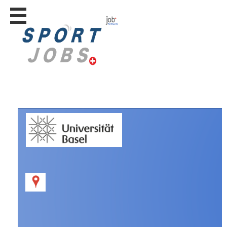
Stellen
finden
Stellen
inserieren
Personalberatungen
Personalberatungen
Tipp's
WERBUNG
publizieren
JOB-
App's
Lehrstellen
finden
Lehrstellen
gratis
inserieren