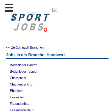
Stellen
finden
Stellen
inserieren
Personalberatungen
Personalberatungen
<< Zurück nach Branchen
Tipp's
Jobs in der Branche: Handwerk
WERBUNG
publizieren
Bodenleger Parkett
JOB-
Bodenleger Teppich
App's
Charpentier
Lehrstellen
Charpentier Cfc
finden
Ebéniste
Lehrstellen
Fassaden
gratis
inserieren
Fassadenbau
Fassadenisoleur