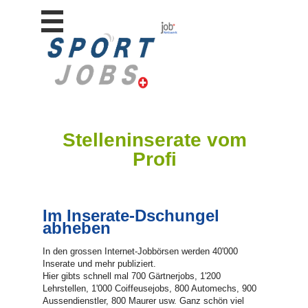
Stellen
finden
Stellen
inserieren
Personalberatungen
Personalberatungen
Stelleninserate vom
Tipp's
Profi
WERBUNG
publizieren
JOB-
App's
Im Inserate-Dschungel
abheben
Lehrstellen
finden
In den grossen Internet-Jobbörsen werden 40'000
Inserate und mehr publiziert.
Lehrstellen
gratis
Hier gibts schnell mal 700 Gärtnerjobs, 1'200
inserieren
Lehrstellen, 1'000 Coiffeusejobs, 800 Automechs, 900
Aussendienstler, 800 Maurer usw. Ganz schön viel