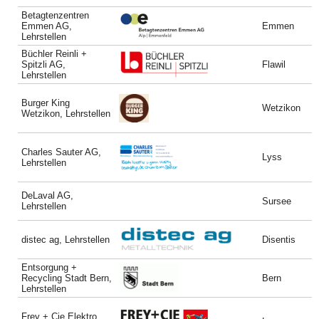
Betagtenzentren
Emmen AG,
Emmen
Lehrstellen
Büchler Reinli +
Spitzli AG,
Flawil
Lehrstellen
Burger King
Wetzikon
Wetzikon, Lehrstellen
Charles Sauter AG,
Lyss
Lehrstellen
DeLaval AG,
Sursee
Lehrstellen
distec ag, Lehrstellen
Disentis
Entsorgung +
Recycling Stadt Bern,
Bern
Lehrstellen
Frey + Cie Elektro