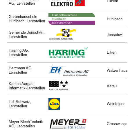
Luzern
AG, Lehrstellen
Gartenbauschule
Hünibach
Hünibach, Lehrstellen
Gemeinde Jonschwil,
Jonschwil
Lehrstellen
Haering AG,
Eiken
Lehrstellen
Herrmann AG,
Walzenhause
Lehrstellen
Kanton Aargau,
Aarau
Informatik-Lehrstellen
Lidl Schweiz,
Weinfelden
Lehrstellen
Meyer BlechTechnik
Grosswangen
AG, Lehrstellen