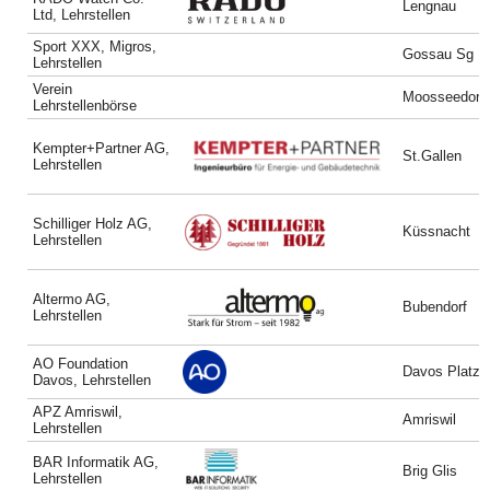
Lengnau
Ltd, Lehrstellen
Sport XXX, Migros,
Gossau Sg
Lehrstellen
Verein
Moosseedorf
Lehrstellenbörse
Kempter+Partner AG,
St.Gallen
Lehrstellen
Schilliger Holz AG,
Küssnacht
Lehrstellen
Altermo AG,
Bubendorf
Lehrstellen
AO Foundation
Davos Platz
Davos, Lehrstellen
APZ Amriswil,
Amriswil
Lehrstellen
BAR Informatik AG,
Brig Glis
Lehrstellen