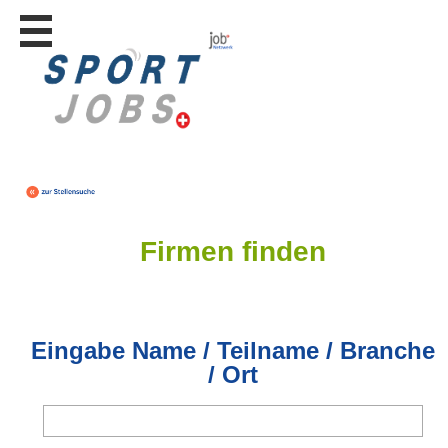
Stellen
finden
Stellen
inserieren
Personalberatungen
Personalberatungen
Tipp's
WERBUNG
Firmen finden
publizieren
JOB-
App's
Lehrstellen
Eingabe Name / Teilname / Branche
finden
/ Ort
Lehrstellen
gratis
inserieren