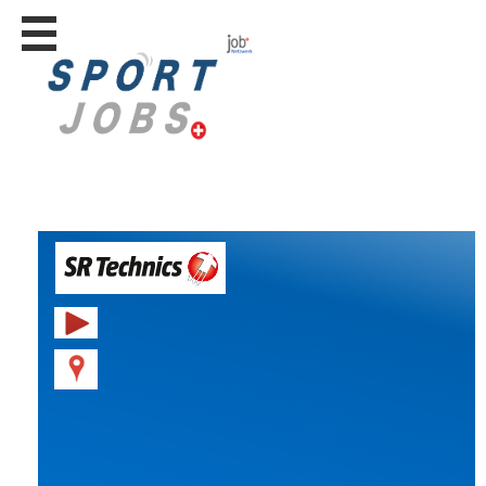
Stellen
finden
Stellen
inserieren
Personalberatungen
Personalberatungen
Tipp's
WERBUNG
publizieren
JOB-
App's
Lehrstellen
finden
Lehrstellen
gratis
inserieren