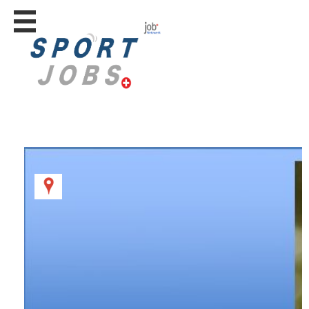
Stellen
finden
Stellen
inserieren
Personalberatungen
Personalberatungen
Tipp's
WERBUNG
publizieren
JOB-
App's
Lehrstellen
finden
Lehrstellen
gratis
inserieren