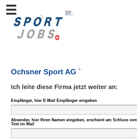
Stellen
finden
Stellen
inserieren
Personalberatungen
Personalberatungen
Tipp's
Ochsner Sport AG `
WERBUNG
publizieren
Ich leite diese Firma jetzt weiter an:
JOB-
App's
Empfänger, hier E-Mail Empfänger eingeben
Lehrstellen
finden
Absender, hier Ihren Namen eingeben, erscheint am Schluss vom
Lehrstellen
Text im Mail
gratis
inserieren