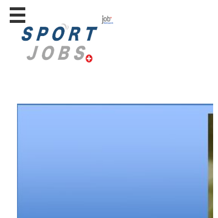
Stellen
finden
Stellen
inserieren
Personalberatungen
Personalberatungen
Tipp's
WERBUNG
publizieren
JOB-
App's
Lehrstellen
finden
Lehrstellen
gratis
inserieren