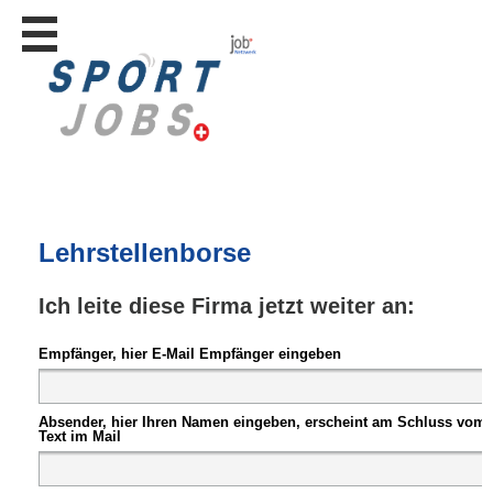
Stellen
finden
Stellen
inserieren
Personalberatungen
Personalberatungen
Tipp's
Lehrstellenborse
WERBUNG
publizieren
Ich leite diese Firma jetzt weiter an:
JOB-
App's
Empfänger, hier E-Mail Empfänger eingeben
Lehrstellen
finden
Absender, hier Ihren Namen eingeben, erscheint am Schluss vom
Lehrstellen
Text im Mail
gratis
inserieren