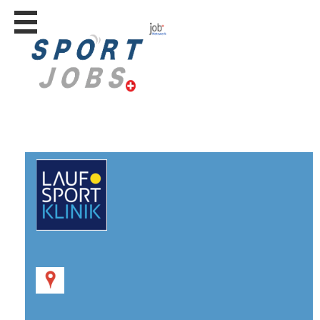
Stellen
finden
Stellen
inserieren
Personalberatungen
Personalberatungen
Tipp's
WERBUNG
publizieren
JOB-
App's
Lehrstellen
finden
Lehrstellen
gratis
inserieren