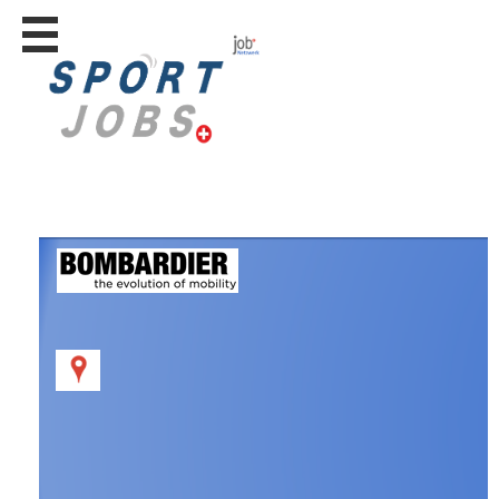
Stellen
finden
Stellen
inserieren
Personalberatungen
Personalberatungen
Tipp's
WERBUNG
publizieren
JOB-
App's
Lehrstellen
finden
Lehrstellen
gratis
inserieren